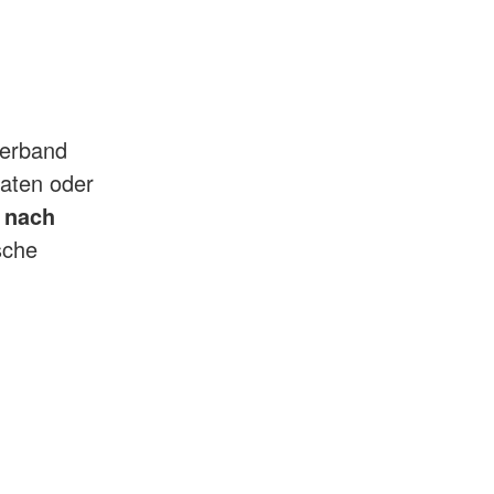
verband
vaten oder
e
nach
sche