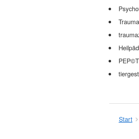
Psycho
Trauma
trauma
Heilpä
PEP©Th
tierges
Start