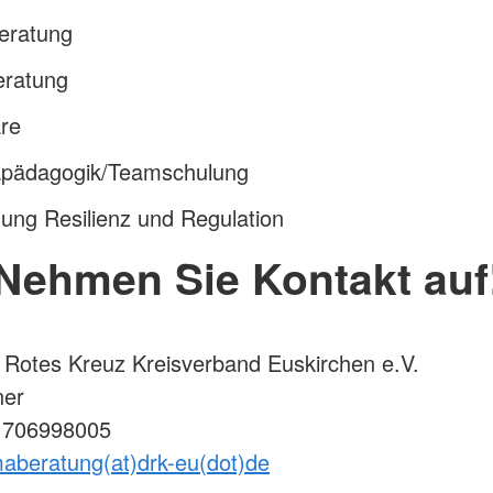
eratung
ratung
re
pädagogik/Teamschulung
dung Resilienz und Regulation
Nehmen Sie Kontakt auf
Rotes Kreuz Kreisverband Euskirchen e.V.
ner
01706998005
aberatung(at)drk-eu(dot)de