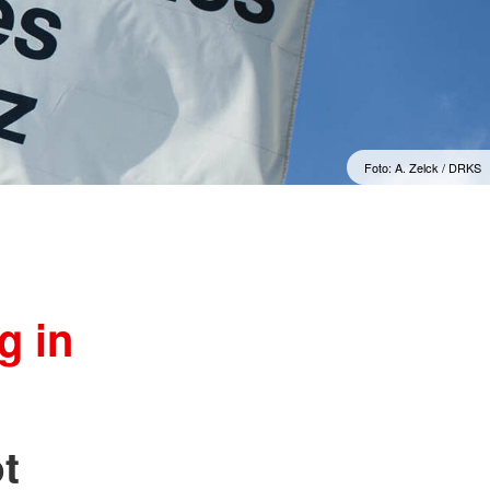
ngsschutz und
sdienst
e
unftsbüro
Foto: A. Zelck / DRKS
rventionsdienst
ienst
undearbeit
enst
cht
t Naturkatastrophen
g in
t