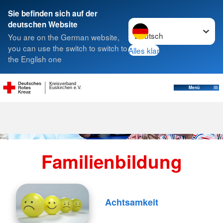
Sie befinden sich auf der
Sprache wechseln zu
deutschen Website
Suche
You are on the German website,
you can use the switch to switch to
Alles klar
the English one
Kreisverband
Menü
Euskirchen e.V.
Familienbildung
Achtsamkeit